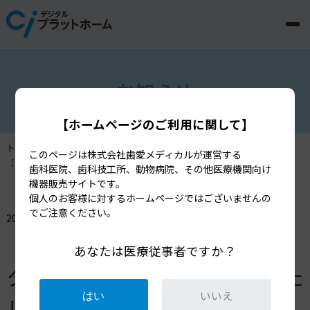
BB
お知らせ
【ホームページのご利用に関して】
トップページ
お知らせ
このページは株式会社歯愛メディカルが運営する
【9/27(土)・28(日)】「Ciデンタルショーin横浜」を開催いたします！
歯科医院、歯科技工所、動物病院、その他医療機関向け
機器販売サイトです。
個人のお客様に対するホームページではございませんの
でご注意ください。
2025/08/20
【9/27(土)・28(日)】「Ciデン
あなたは医療従事者ですか？
タルショーin横浜」を開催いた
いいえ
はい
します！